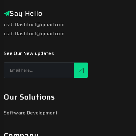
Say Hello
usdtflashtool@gmail.com
usdtflashtool@gmail.com
See Our New updates
Our Solutions
Software Development
Company