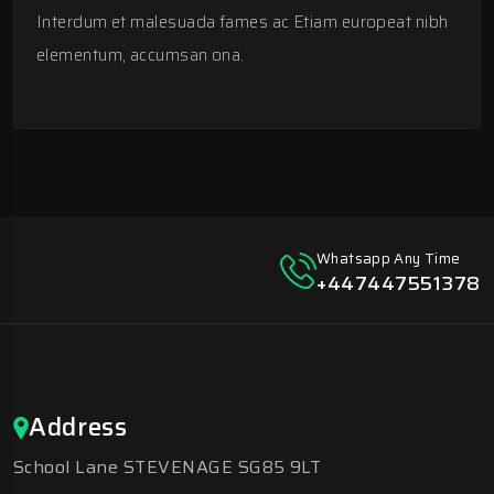
Interdum et malesuada fames ac Etiam europeat nibh
elementum, accumsan ona.
Whatsapp Any Time
+447447551378
Address
School Lane STEVENAGE SG85 9LT